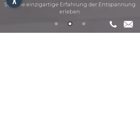
Sie eine einzigartige Erfahrung der Entspannung
erleben.
ÜBERNACHTEN SIE
IN DER
LUXURIÖSEN AURA
SEA LODGE AM
GOLF VON
CASTELLAMMARE